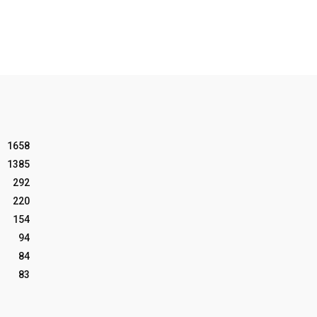
1658
1385
292
220
154
94
84
83