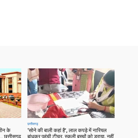
छत्तीसगढ़
ीन के
‘सोने की बाली कहां है’, लाल कपड़े में नारियल
 छत्तीसगढ़
बांधकर पहुंची टीचर, स्कूली बच्चों को डराया, नहीं