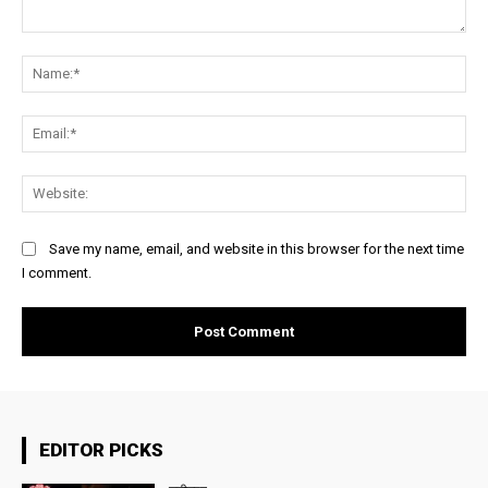
Comment:
Na
Ema
Web
Save my name, email, and website in this browser for the next time
I comment.
EDITOR PICKS