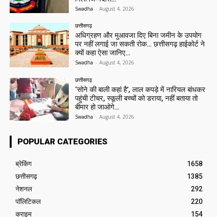
Swadha
-
August 4, 2026
छत्तीसगढ़
अधिग्रहण और मुआवजा दिए बिना जमीन के उपयोग
पर नहीं लगाई जा सकती रोक… छत्तीसगढ़ हाईकोर्ट ने
क्यों कहा ऐसा जानिए…
Swadha
-
August 4, 2026
छत्तीसगढ़
‘सोने की बाली कहां है’, लाल कपड़े में नारियल बांधकर
पहुंची टीचर, स्कूली बच्चों को डराया, नहीं बताया तो
बीमार हो जाओगे…
Swadha
-
August 4, 2026
POPULAR CATEGORIES
ब्रेकिंग
1658
छत्तीसगढ़
1385
नेशनल
292
पॉलिटिकल
220
क्राइम
154