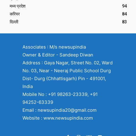
मध्य प्रदेश
94
करियर
84
दिल्ली
83
Associates : M/s newsupindia
Owner & Editor - Sandeep Diwan
Address : Gaya Nagar, Street No. 02, Ward
No. 03, Near - Neeraj Public School Durg
Dist- Durg (Chhattisgarh) Pin - 491001,
India
Mobile No : +91 98263-23339, +91
94252-63339
Email : newsupindia20@gmail.com
Website : www.newsupindia.com