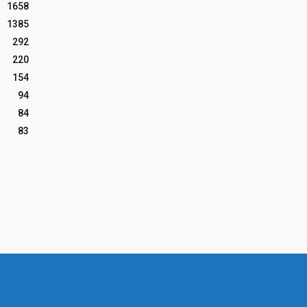
1658
1385
292
220
154
94
84
83