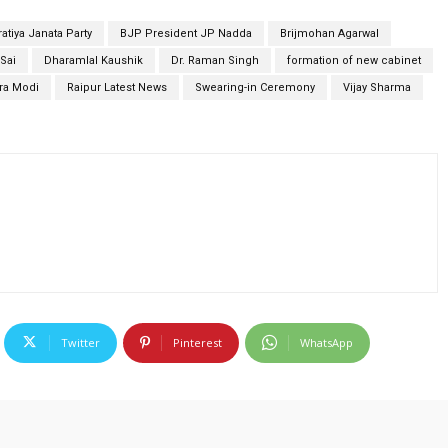
atiya Janata Party
BJP President JP Nadda
Brijmohan Agarwal
Sai
Dharamlal Kaushik
Dr. Raman Singh
formation of new cabinet
ra Modi
Raipur Latest News
Swearing-in Ceremony
Vijay Sharma
Twitter
Pinterest
WhatsApp