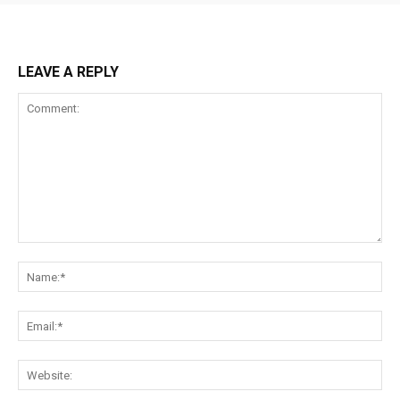
LEAVE A REPLY
Comment:
Na
Ema
Web