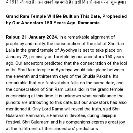
ये 1911 की बात हैं। हम सबको यह बताते हैं। इसी दिन से मेला भरना शुरू हुआ।
Grand Ram Temple Will Be Built on This Date, Prophesied
by Our Ancestors 150 Years Ago: Ramnamis
Raipur, 21 January 2024.
In a remarkable alignment of
prophecy and reality, the consecration of the idol of Shri Ram
Lalla in the grand temple of Ayodhya is set to take place on
January 22, precisely as foretold by our ancestors 150 years
ago. Our ancestors predicted that the consecration of the idol
in the Shri Ram temple in Ayodhya would take place between
the eleventh and thirteenth days of the Shukla Paksha. It’s
remarkable that our festival also falls on the same date, and
the consecration of Shri Ram Lalla’s idol in the grand temple
is coinciding at this time. It is unknown what significance the
pundits are attributing to this date, but our ancestors had also
mentioned it. Only Lord Rama will reveal the truth, said Shri
Gularaam Ramnami, a Ramnami devotee, during Jaijaipur
festival. Shri Gularaam and his companions express great joy
at the fulfillment of their ancestors’ predictions.