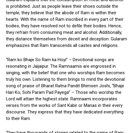
is prohibited. Just as people leave their shoes outside the
temple, they believe that the abode of Ram is within their
hearts. With the name of Ram inscribed in every part of their
bodies, they have resolved not to defile their bodies. Hence,
they refrain from consuming meat and alcohol. Additionally,
they distance themselves from deceit and deception. Gularam
emphasizes that Ram transcends all castes and religions.
“Ram ko Bhaje So Ram ka Hoyi” – Devotional songs are
resonating in Jaijaipur. The Ramnaamis are engrossed in
singing, with the belief that one who worships Ram becomes
truly his own. Listening to them brings to mind the devotional
song of praise of Bharat Ratna Pandit Bhimsen Joshi, “Bhaje
Hari Ko, Sohi Param Pad Payega” – Those who worship the
Lord will attain the highest state. Ramnaami incorporates
verses from the works of Sant Kabir or Manas in their every
discourse. They express that they have dedicated everything
to their Ram.
They have thousands of stories related to the name of Ram.