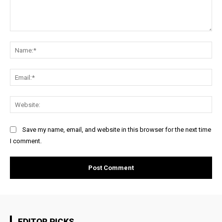
Comment:
Na
Ema
Web
Save my name, email, and website in this browser for the next time
I comment.
EDITOR PICKS