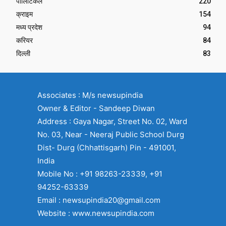
पॉलिटिकल
220
क्राइम
154
मध्य प्रदेश
94
करियर
84
दिल्ली
83
Associates : M/s newsupindia
Owner & Editor - Sandeep Diwan
Address : Gaya Nagar, Street No. 02, Ward
No. 03, Near - Neeraj Public School Durg
Dist- Durg (Chhattisgarh) Pin - 491001,
India
Mobile No : +91 98263-23339, +91
94252-63339
Email : newsupindia20@gmail.com
Website : www.newsupindia.com