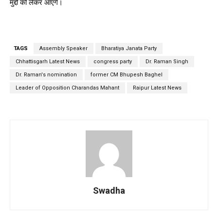
मुद्दों को लेकर आएंगे।
TAGS
Assembly Speaker
Bharatiya Janata Party
Chhattisgarh Latest News
congress party
Dr. Raman Singh
Dr. Raman's nomination
former CM Bhupesh Baghel
Leader of Opposition Charandas Mahant
Raipur Latest News
Swadha