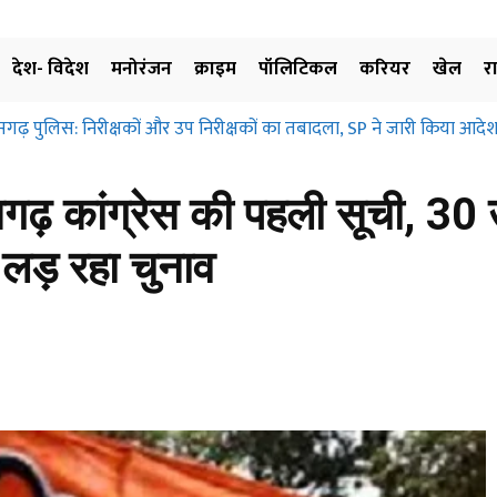
देश- विदेश
मनोरंजन
क्राइम
पॉलिटिकल
करियर
खेल
र
्रहण और मुआवजा दिए बिना जमीन के उपयोग पर नहीं लगाई जा सकती रोक… छत्
ए…
ढ़ कांग्रेस की पहली सूची, 30 उम
 लड़ रहा चुनाव