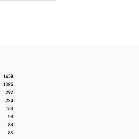
1658
1385
292
220
154
94
84
83