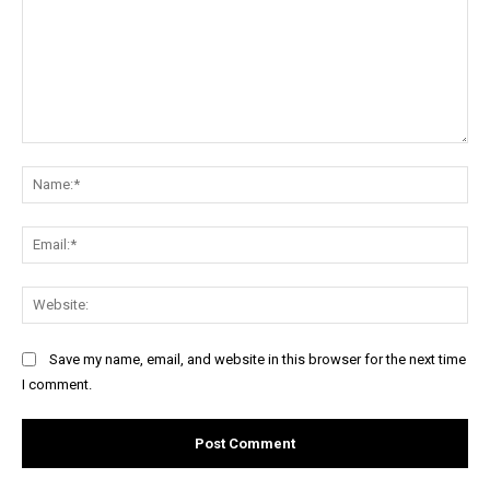
Comment:
Na
Ema
Web
Save my name, email, and website in this browser for the next time
I comment.