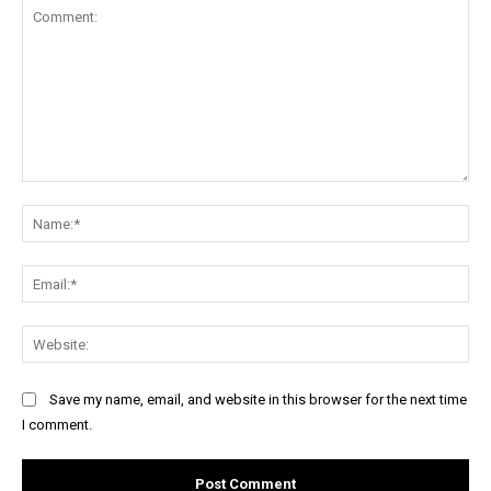
Comment:
Na
Ema
Web
Save my name, email, and website in this browser for the next time
I comment.