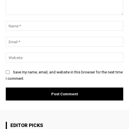
Comment:
Na
Ema
Web
Save my name, email, and website in this browser for the next time
I comment.
EDITOR PICKS