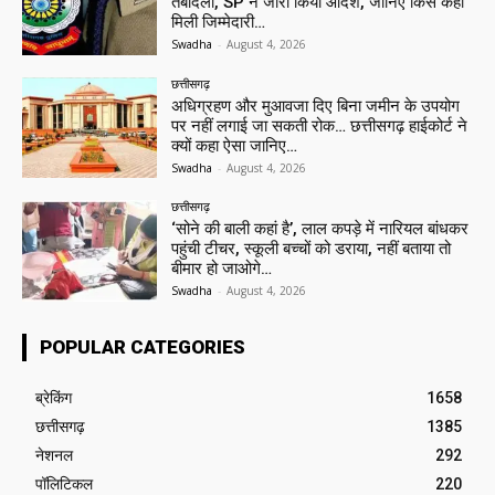
तबादला, SP ने जारी किया आदेश, जानिए किसे कहां
मिली जिम्मेदारी…
Swadha
-
August 4, 2026
छत्तीसगढ़
अधिग्रहण और मुआवजा दिए बिना जमीन के उपयोग
पर नहीं लगाई जा सकती रोक… छत्तीसगढ़ हाईकोर्ट ने
क्यों कहा ऐसा जानिए…
Swadha
-
August 4, 2026
छत्तीसगढ़
‘सोने की बाली कहां है’, लाल कपड़े में नारियल बांधकर
पहुंची टीचर, स्कूली बच्चों को डराया, नहीं बताया तो
बीमार हो जाओगे…
Swadha
-
August 4, 2026
POPULAR CATEGORIES
ब्रेकिंग
1658
छत्तीसगढ़
1385
नेशनल
292
पॉलिटिकल
220