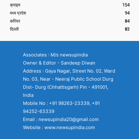
क्राइम
154
मध्य प्रदेश
94
करियर
84
दिल्ली
83
Associates : M/s newsupindia
Owner & Editor - Sandeep Diwan
Address : Gaya Nagar, Street No. 02, Ward
No. 03, Near - Neeraj Public School Durg
Dist- Durg (Chhattisgarh) Pin - 491001,
India
Mobile No : +91 98263-23339, +91
94252-63339
Email : newsupindia20@gmail.com
Website : www.newsupindia.com