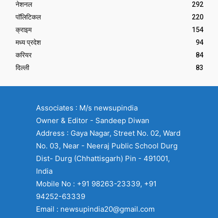
नेशनल
292
पॉलिटिकल
220
क्राइम
154
मध्य प्रदेश
94
करियर
84
दिल्ली
83
Associates : M/s newsupindia
Owner & Editor - Sandeep Diwan
Address : Gaya Nagar, Street No. 02, Ward
No. 03, Near - Neeraj Public School Durg
Dist- Durg (Chhattisgarh) Pin - 491001,
India
Mobile No : +91 98263-23339, +91
94252-63339
Email : newsupindia20@gmail.com