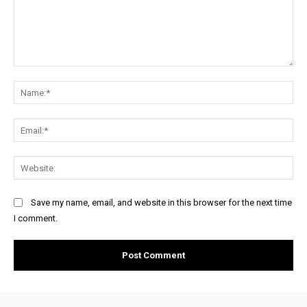
Comment:
Na
Ema
Web
Save my name, email, and website in this browser for the next time
I comment.