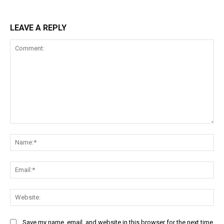
LEAVE A REPLY
Comment:
Na
Ema
Web
Save my name, email, and website in this browser for the next time