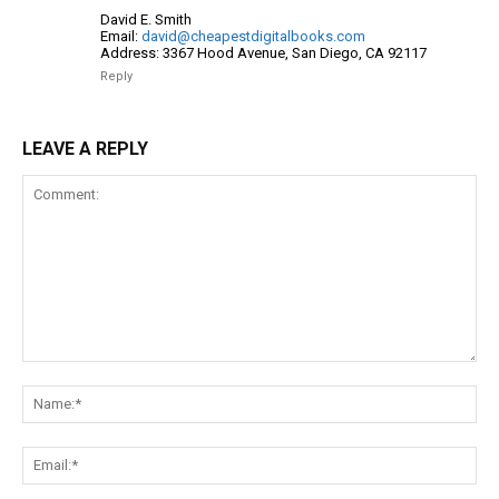
David E. Smith
Email:
david@cheapestdigitalbooks.com
Address: 3367 Hood Avenue, San Diego, CA 92117
Reply
LEAVE A REPLY
Comment:
Na
Ema