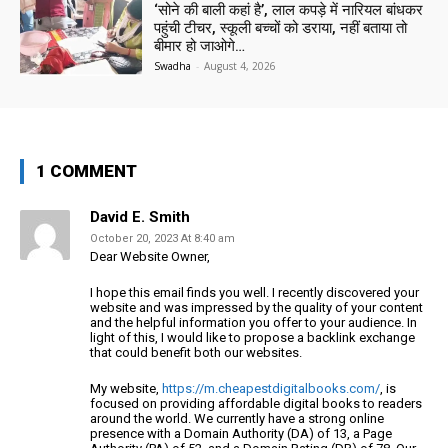
‘सोने की बाली कहां है’, लाल कपड़े में नारियल बांधकर
पहुंची टीचर, स्कूली बच्चों को डराया, नहीं बताया तो
बीमार हो जाओगे…
Swadha
-
August 4, 2026
1 COMMENT
David E. Smith
October 20, 2023 At 8:40 am
Dear Website Owner,
I hope this email finds you well. I recently discovered your
website and was impressed by the quality of your content
and the helpful information you offer to your audience. In
light of this, I would like to propose a backlink exchange
that could benefit both our websites.
My website,
https://m.cheapestdigitalbooks.com/
, is
focused on providing affordable digital books to readers
around the world. We currently have a strong online
presence with a Domain Authority (DA) of 13, a Page