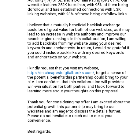
Authority (PA) of 52, and a Domain Rating (DR) of 78. Our
website features 252K backlinks, with 95% of them being
dofollow, and has established connections with 5.3K
linking websites, with 23% of these being dofollow links.
I believe that a mutually beneficial backlink exchange
could be of great value for both of our websites, as it may
lead to an increase in website authority and improve our
search engine rankings. In this collaboration, I am willing
to add backlinks from my website using your desired
keywords and anchor texts. In return, I would be grateful if
you could include backlinks with my desired keywords
and anchor texts on your website.
I kindly request that you visit my website,
https://m.cheapestdigitalbooks.com/
, to get a sense of
the potential benefits this partnership could bring to your
site. I am confident that this collaboration will provide a
win-win situation for both parties, and I look forward to
learning more about your thoughts on this proposal.
Thank you for considering my offer. I am excited about the
potential growth this partnership may bring to our
websites and am eager to discuss the details further.
Please do not hesitate to reach out to me at your
convenience.
Best regards,