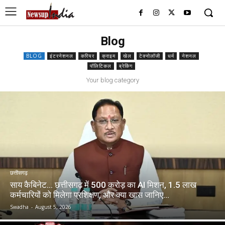
Blog
BLOG
इंटरनेशनल
करियर
क्राइम
खेल
टेक्नोलॉजी
धर्म
नेशनल
पॉलिटिकल
ब्रेकिंग
Your blog category
छत्तीसगढ़
साय कैबिनेट… छत्तीसगढ़ में 500 करोड़ का AI मिशन, 1.5 लाख
कर्मचारियों को मिलेगा प्रशिक्षण, और क्या खास जानिए…
Swadha
-
August 5, 2026