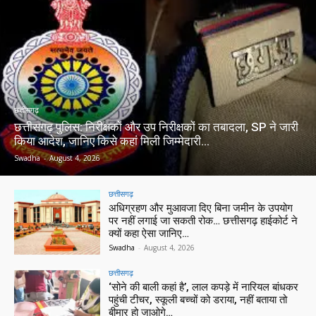
छत्तीसगढ़
छत्तीसगढ़ पुलिस: निरीक्षकों और उप निरीक्षकों का तबादला, SP ने जारी
किया आदेश, जानिए किसे कहां मिली जिम्मेदारी…
Swadha
-
August 4, 2026
छत्तीसगढ़
अधिग्रहण और मुआवजा दिए बिना जमीन के उपयोग
पर नहीं लगाई जा सकती रोक… छत्तीसगढ़ हाईकोर्ट ने
क्यों कहा ऐसा जानिए…
Swadha
-
August 4, 2026
छत्तीसगढ़
‘सोने की बाली कहां है’, लाल कपड़े में नारियल बांधकर
पहुंची टीचर, स्कूली बच्चों को डराया, नहीं बताया तो
बीमार हो जाओगे…