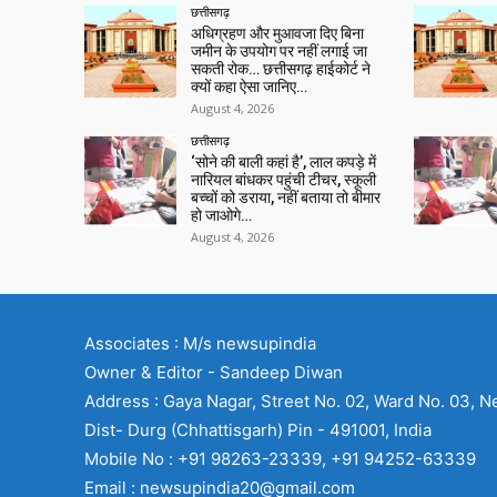
छत्तीसगढ़
अधिग्रहण और मुआवजा दिए बिना
जमीन के उपयोग पर नहीं लगाई जा
सकती रोक… छत्तीसगढ़ हाईकोर्ट ने
क्यों कहा ऐसा जानिए…
August 4, 2026
छत्तीसगढ़
‘सोने की बाली कहां है’, लाल कपड़े में
नारियल बांधकर पहुंची टीचर, स्कूली
बच्चों को डराया, नहीं बताया तो बीमार
हो जाओगे…
August 4, 2026
Associates : M/s newsupindia
Owner & Editor - Sandeep Diwan
Address : Gaya Nagar, Street No. 02, Ward No. 03, N
Dist- Durg (Chhattisgarh) Pin - 491001, India
Mobile No : +91 98263-23339, +91 94252-63339
Email : newsupindia20@gmail.com