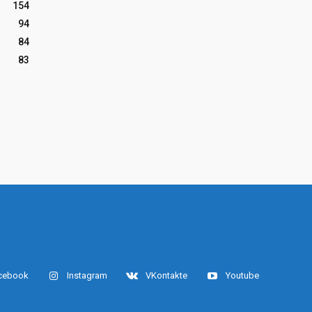
154
94
84
83
cebook
Instagram
VKontakte
Youtube