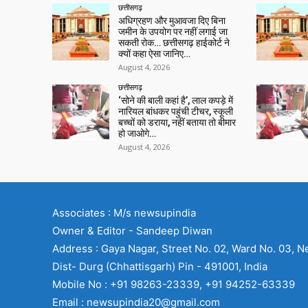
छत्तीसगढ़
अधिग्रहण और मुआवजा दिए बिना
जमीन के उपयोग पर नहीं लगाई जा
सकती रोक… छत्तीसगढ़ हाईकोर्ट ने
क्यों कहा ऐसा जानिए…
August 4, 2026
छत्तीसगढ़
‘सोने की बाली कहां है’, लाल कपड़े में
नारियल बांधकर पहुंची टीचर, स्कूली
बच्चों को डराया, नहीं बताया तो बीमार
हो जाओगे…
August 4, 2026
Associates : M/s newsupindia
Owner & Editor - Sandeep Diwan
Address : Gaya Nagar, Street No. 02, Ward No. 03, N
Dist- Durg (Chhattisgarh) Pin - 491001, India
Mobile No : +91 98263-23339, +91 94252-63339
Email : newsupindia20@gmail.com