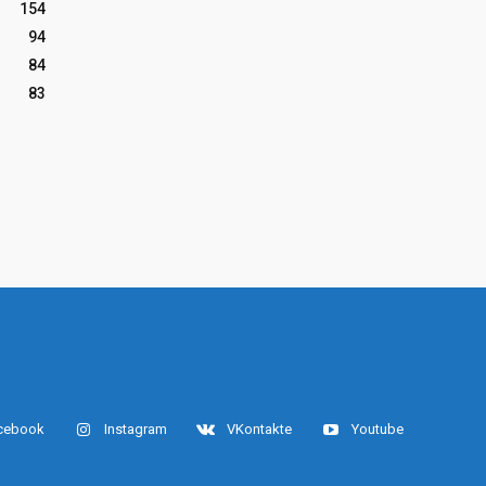
154
94
84
83
cebook
Instagram
VKontakte
Youtube