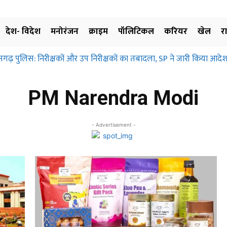
देश- विदेश
मनोरंजन
क्राइम
पॉलिटिकल
करियर
खेल
र
़ पुलिस: निरीक्षकों और उप निरीक्षकों का तबादला, SP ने जारी किया आदेश, ज
्रहण और मुआवजा दिए बिना जमीन के उपयोग पर नहीं लगाई जा सकती रोक… छत्
िए…
PM Narendra Modi
- Advertisement -