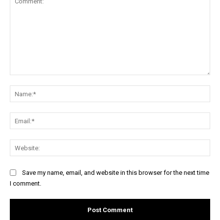
Comment:
Na
Ema
Web
Save my name, email, and website in this browser for the next time
I comment.