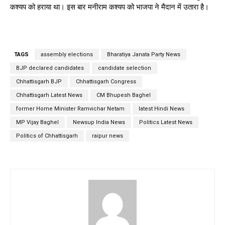
कश्यप को हराया था। इस बार मनीराम कश्यप को भाजपा ने मैदान में उतारा है।
TAGS
assembly elections
Bharatiya Janata Party News
BJP declared candidates
candidate selection
Chhattisgarh BJP
Chhattisgarh Congress
Chhattisgarh Latest News
CM Bhupesh Baghel
former Home Minister Ramvichar Netam
latest Hindi News
MP Vijay Baghel
Newsup India News
Politics Latest News
Politics of Chhattisgarh
raipur news