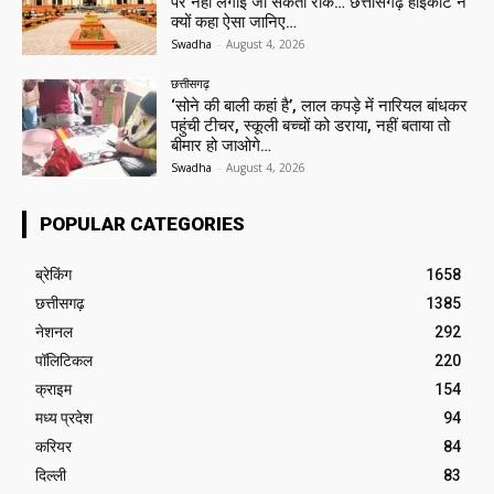
पर नहीं लगाई जा सकती रोक… छत्तीसगढ़ हाईकोर्ट ने
क्यों कहा ऐसा जानिए…
Swadha
-
August 4, 2026
छत्तीसगढ़
‘सोने की बाली कहां है’, लाल कपड़े में नारियल बांधकर
पहुंची टीचर, स्कूली बच्चों को डराया, नहीं बताया तो
बीमार हो जाओगे…
Swadha
-
August 4, 2026
POPULAR CATEGORIES
ब्रेकिंग
1658
छत्तीसगढ़
1385
नेशनल
292
पॉलिटिकल
220
क्राइम
154
मध्य प्रदेश
94
करियर
84
दिल्ली
83