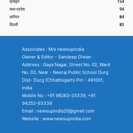
क्राइम
154
मध्य प्रदेश
94
करियर
84
दिल्ली
83
Associates : M/s newsupindia
Owner & Editor - Sandeep Diwan
Address : Gaya Nagar, Street No. 02, Ward
No. 03, Near - Neeraj Public School Durg
Dist- Durg (Chhattisgarh) Pin - 491001,
India
Mobile No : +91 98263-23339, +91
94252-63339
Email : newsupindia20@gmail.com
Website : www.newsupindia.com